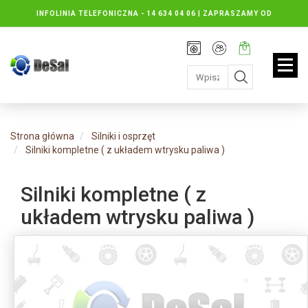
INFOLINIA TELEFONICZNA -
14 634 04 06 | ZAPRASZAMY OD
PONIEDZIAŁKU DO PIĄTKU : 8.30 DO 16.30, SOBOTY: 8.30 DO 13.00
Rejestracja
Moje
Twój
konto
koszyk:
jest
pusty
Strona główna
Silniki i osprzęt
Silniki kompletne ( z układem wtrysku paliwa )
Silniki kompletne ( z
układem wtrysku paliwa )