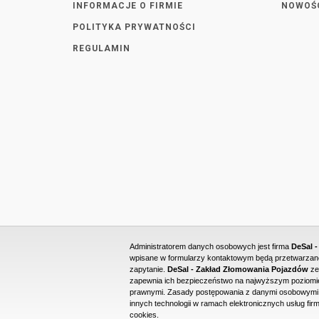
INFORMACJE O FIRMIE
NOWOŚ
POLITYKA PRYWATNOŚCI
REGULAMIN
Administratorem danych osobowych jest firma
DeSal 
wpisane w formularzy kontaktowym będą przetwarzane 
zapytanie.
DeSal - Zakład Złomowania Pojazdów
ze
zapewnia ich bezpieczeństwo na najwyższym poziomie
prawnymi. Zasady postępowania z danymi osobowymi o
innych technologii w ramach elektronicznych usług firm
cookies.