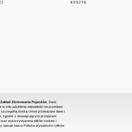
CI
KOSZYK
- Zakład Złomowania Pojazdów
. Dane
w celu udzielenia odpowiedzi na przesłane
 szczególną troską chroni przekazane dane i
, zgodne z obowiązującymi przepisami
raz wykorzystywania plików cookies i
PROJEKT I WYKONANIE STRONY WWW: DUONET
y opisuje nasza Polityka prywatności i plików