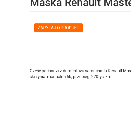
Maska Renault Master 
ZAPYTAJ O PRODUKT
Część pochodzi z demontażu samochodu Renault Master I
skrzynia: manualna 6b, przebieg: 220tys. km.