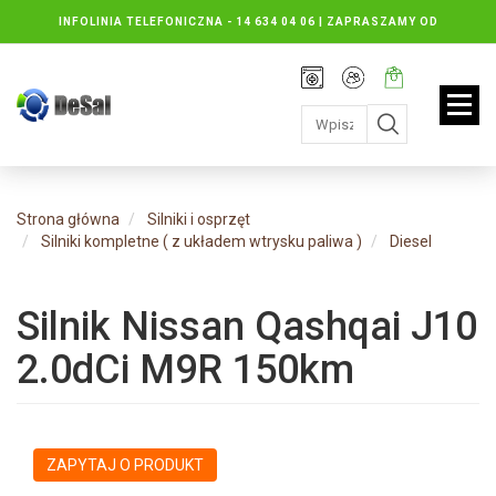
INFOLINIA TELEFONICZNA -
14 634 04 06 | ZAPRASZAMY OD
PONIEDZIAŁKU DO PIĄTKU : 8.30 DO 16.30, SOBOTY: 8.30 DO 13.00
Rejestracja
Moje
Twój
konto
koszyk:
jest
pusty
Strona główna
Silniki i osprzęt
Silniki kompletne ( z układem wtrysku paliwa )
Diesel
Silnik Nissan Qashqai J10
2.0dCi M9R 150km
ZAPYTAJ O PRODUKT