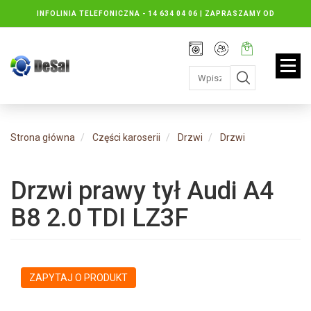
INFOLINIA TELEFONICZNA -
14 634 04 06 | ZAPRASZAMY OD
PONIEDZIAŁKU DO PIĄTKU : 8.30 DO 16.30, SOBOTY: 8.30 DO 13.00
Rejestracja
Moje
Twój
konto
koszyk:
jest
pusty
Strona główna
Części karoserii
Drzwi
Drzwi
Drzwi prawy tył Audi A4
B8 2.0 TDI LZ3F
ZAPYTAJ O PRODUKT