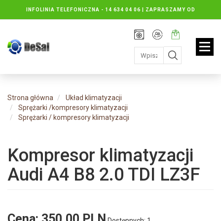
INFOLINIA TELEFONICZNA -
14 634 04 06 | ZAPRASZAMY OD
PONIEDZIAŁKU DO PIĄTKU : 8.30 DO 16.30, SOBOTY: 8.30 DO 13.00
Rejestracja
Moje
Twój
konto
koszyk:
jest
pusty
Strona główna
Układ klimatyzacji
Sprężarki /kompresory klimatyzacji
Sprężarki / kompresory klimatyzacji
Kompresor klimatyzacji
Audi A4 B8 2.0 TDI LZ3F
Cena:
350,00 PLN
Dostępnych: 1