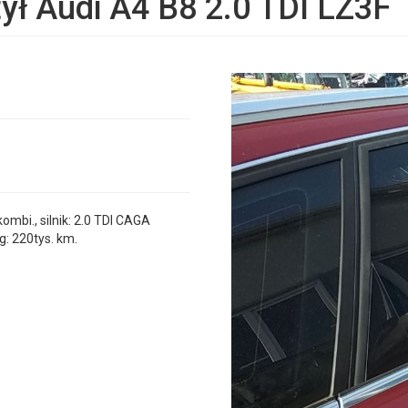
ył Audi A4 B8 2.0 TDI LZ3F
bi., silnik: 2.0 TDI CAGA
g: 220tys. km.