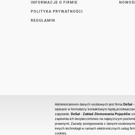
INFORMACJE O FIRMIE
NOWOŚ
POLITYKA PRYWATNOŚCI
REGULAMIN
Administratorem danych osobowych jest firma
DeSal 
wpisane w formularzy kontaktowym będą przetwarzane 
zapytanie.
DeSal - Zakład Złomowania Pojazdów
ze
zapewnia ich bezpieczeństwo na najwyższym poziomie
prawnymi. Zasady postępowania z danymi osobowymi o
innych technologii w ramach elektronicznych usług firm
cookies.