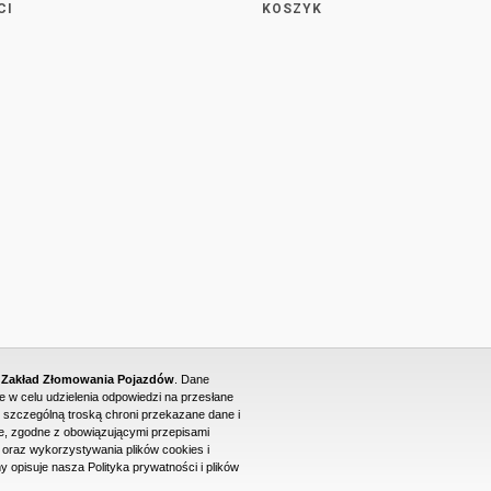
CI
KOSZYK
- Zakład Złomowania Pojazdów
. Dane
w celu udzielenia odpowiedzi na przesłane
 szczególną troską chroni przekazane dane i
, zgodne z obowiązującymi przepisami
raz wykorzystywania plików cookies i
PROJEKT I WYKONANIE STRONY WWW: DUONET
y opisuje nasza Polityka prywatności i plików