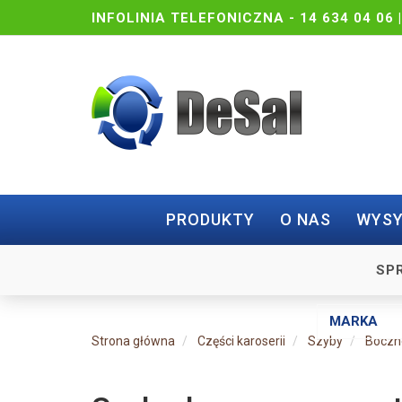
INFOLINIA TELEFONICZNA -
14 634 04 06 
PRODUKTY
O NAS
WYSY
SP
Strona główna
Części karoserii
Szyby
Boczn