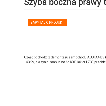
Szyba boczna prawy t
ZAPYTAJ O PRODUKT
Część pochodzi z demontażu samochodu AUDI A4 B8 kom
143KM, skrzynia: manualna 6b KXP, lakier LZ3F, przebie