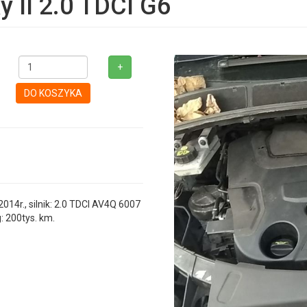
y II 2.0 TDCI G6
+
DO KOSZYKA
4r., silnik: 2.0 TDCI AV4Q 6007
: 200tys. km.