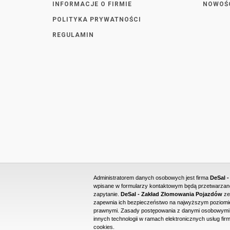
INFORMACJE O FIRMIE
NOWOŚ
POLITYKA PRYWATNOŚCI
REGULAMIN
Administratorem danych osobowych jest firma
DeSal 
wpisane w formularzy kontaktowym będą przetwarzane 
zapytanie.
DeSal - Zakład Złomowania Pojazdów
ze
zapewnia ich bezpieczeństwo na najwyższym poziomie
prawnymi. Zasady postępowania z danymi osobowymi o
innych technologii w ramach elektronicznych usług firm
cookies.