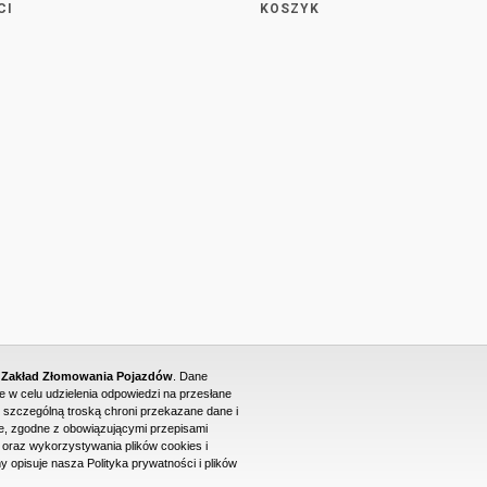
CI
KOSZYK
- Zakład Złomowania Pojazdów
. Dane
w celu udzielenia odpowiedzi na przesłane
 szczególną troską chroni przekazane dane i
, zgodne z obowiązującymi przepisami
raz wykorzystywania plików cookies i
PROJEKT I WYKONANIE STRONY WWW: DUONET
y opisuje nasza Polityka prywatności i plików