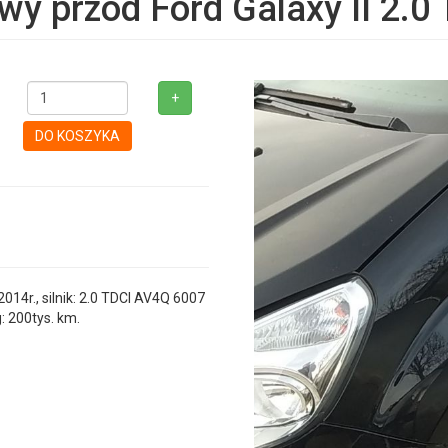
wy przód Ford Galaxy II 2.0
+
DO KOSZYKA
4r., silnik: 2.0 TDCI AV4Q 6007
: 200tys. km.