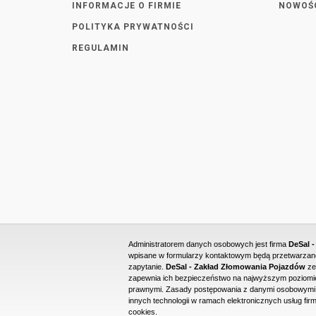
INFORMACJE O FIRMIE
NOWOŚ
POLITYKA PRYWATNOŚCI
REGULAMIN
Administratorem danych osobowych jest firma
DeSal 
wpisane w formularzy kontaktowym będą przetwarzane 
zapytanie.
DeSal - Zakład Złomowania Pojazdów
ze
zapewnia ich bezpieczeństwo na najwyższym poziomie
prawnymi. Zasady postępowania z danymi osobowymi o
innych technologii w ramach elektronicznych usług firm
cookies.