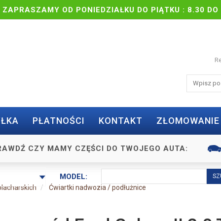
| ZAPRASZAMY OD PONIEDZIAŁKU DO PIĄTKU : 8.30 DO 
Re
ŁKA
PŁATNOŚCI
KONTAKT
ZŁOMOWANIE
RAWDŹ CZY MAMY CZĘŚCI DO TWOJEGO AUTA:
MODEL:
blacharskich
Ćwiartki nadwozia / podłużnice