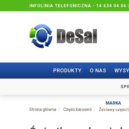
INFOLINIA TELEFONICZNA -
14 634 04 06 
PRODUKTY
O NAS
WYSY
SP
Strona główna
Części karoserii
Zestawy części 