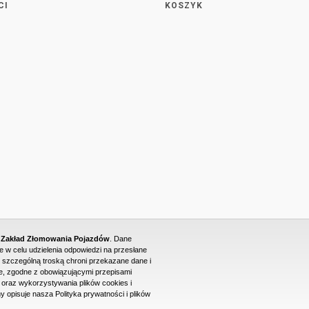
CI
KOSZYK
- Zakład Złomowania Pojazdów
. Dane
w celu udzielenia odpowiedzi na przesłane
 szczególną troską chroni przekazane dane i
, zgodne z obowiązującymi przepisami
raz wykorzystywania plików cookies i
PROJEKT I WYKONANIE STRONY WWW: DUONET
y opisuje nasza Polityka prywatności i plików