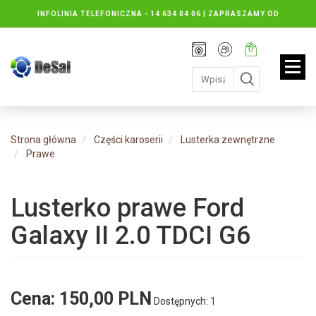
INFOLINIA TELEFONICZNA -
14 634 04 06 | ZAPRASZAMY OD
PONIEDZIAŁKU DO PIĄTKU : 8.30 DO 16.30, SOBOTY: 8.30 DO 13.00
Rejestracja
Moje
Twój
konto
koszyk:
jest
pusty
Strona główna
Części karoserii
Lusterka zewnętrzne
Prawe
Lusterko prawe Ford
Galaxy II 2.0 TDCI G6
Cena:
150,00 PLN
Dostępnych: 1