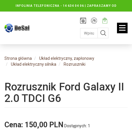
INFOLINIA TELEFONICZNA -
14 634 04 06 | ZAPRASZAMY OD
PONIEDZIAŁKU DO PIĄTKU : 8.30 DO 16.30, SOBOTY: 8.30 DO 13.00
Rejestracja
Moje
Twój
konto
koszyk:
jest
pusty
Strona główna
Układ elektryczny, zapłonowy
Układ elektryczny silnika
Rozruszniki
Rozrusznik Ford Galaxy II
2.0 TDCI G6
Cena:
150,00 PLN
Dostępnych: 1