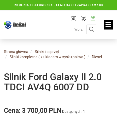
INFOLINIA TELEFONICZNA -
14 634 04 06 | ZAPRASZAMY OD
PONIEDZIAŁKU DO PIĄTKU : 8.30 DO 16.30, SOBOTY: 8.30 DO 13.00
Rejestracja
Moje
Twój
konto
koszyk:
jest
pusty
Strona główna
Silniki i osprzęt
Silniki kompletne ( z układem wtrysku paliwa )
Diesel
Silnik Ford Galaxy II 2.0
TDCI AV4Q 6007 DD
Cena:
3 700,00 PLN
Dostępnych: 1