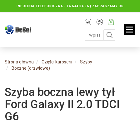
INFOLINIA TELEFONICZNA -
14 634 04 06 | ZAPRASZAMY OD
PONIEDZIAŁKU DO PIĄTKU : 8.30 DO 16.30, SOBOTY: 8.30 DO 13.00
Rejestracja
Moje
Twój
konto
koszyk:
jest
pusty
Strona główna
Części karoserii
Szyby
Boczne (drzwiowe)
Szyba boczna lewy tył
Ford Galaxy II 2.0 TDCI
G6