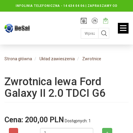
INFOLINIA TELEFONICZNA -
14 634 04 06 | ZAPRASZAMY OD
PONIEDZIAŁKU DO PIĄTKU : 8.30 DO 16.30, SOBOTY: 8.30 DO 13.00
Rejestracja
Moje
Twój
konto
koszyk:
jest
pusty
Strona główna
Układ zawieszenia
Zwrotnice
Zwrotnica lewa Ford
Galaxy II 2.0 TDCI G6
Cena:
200,00 PLN
Dostępnych: 1