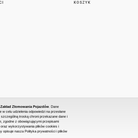
CI
KOSZYK
- Zakład Złomowania Pojazdów
. Dane
w celu udzielenia odpowiedzi na przesłane
 szczególną troską chroni przekazane dane i
, zgodne z obowiązującymi przepisami
raz wykorzystywania plików cookies i
PROJEKT I WYKONANIE STRONY WWW: DUONET
y opisuje nasza Polityka prywatności i plików