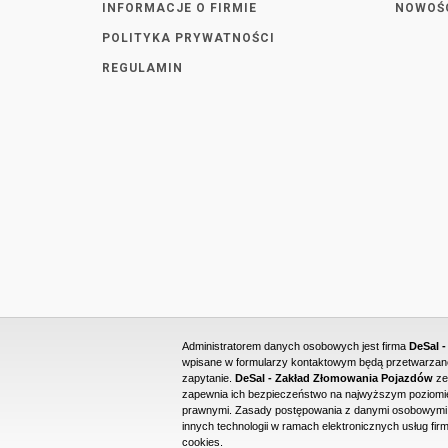
INFORMACJE O FIRMIE
NOWOŚ
POLITYKA PRYWATNOŚCI
REGULAMIN
Administratorem danych osobowych jest firma
DeSal 
wpisane w formularzy kontaktowym będą przetwarzane 
zapytanie.
DeSal - Zakład Złomowania Pojazdów
ze
zapewnia ich bezpieczeństwo na najwyższym poziomie
prawnymi. Zasady postępowania z danymi osobowymi o
innych technologii w ramach elektronicznych usług firm
cookies.