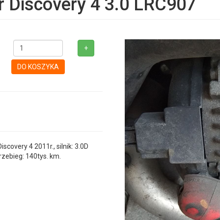
r Discovery 4 3.0 LRC907
+
DO KOSZYKA
overy 4 2011r., silnik: 3.0D
zebieg: 140tys. km.