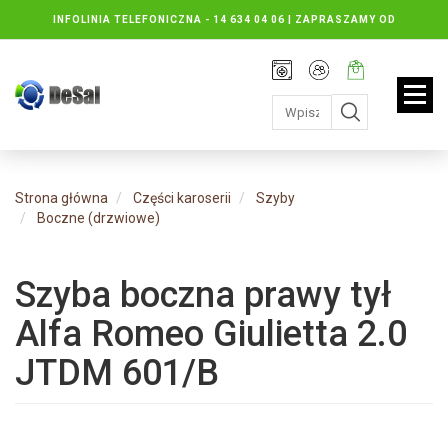
INFOLINIA TELEFONICZNA -
14 634 04 06 | ZAPRASZAMY OD
PONIEDZIAŁKU DO PIĄTKU : 8.30 DO 16.30, SOBOTY: 8.30 DO 13.00
Rejestracja
Moje
Twój
konto
koszyk:
jest
pusty
Strona główna
Części karoserii
Szyby
Boczne (drzwiowe)
Szyba boczna prawy tył
Alfa Romeo Giulietta 2.0
JTDM 601/B