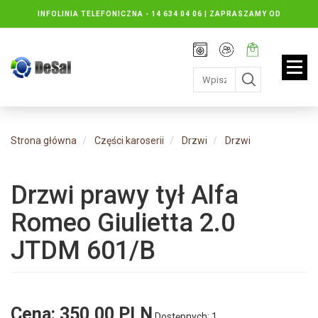
INFOLINIA TELEFONICZNA -
14 634 04 06 | ZAPRASZAMY OD
PONIEDZIAŁKU DO PIĄTKU : 8.30 DO 16.30, SOBOTY: 8.30 DO 13.00
Rejestracja
Moje
Twój
konto
koszyk:
jest
pusty
Strona główna
Części karoserii
Drzwi
Drzwi
Drzwi prawy tył Alfa
Romeo Giulietta 2.0
JTDM 601/B
Cena:
350,00 PLN
Dostępnych: 1