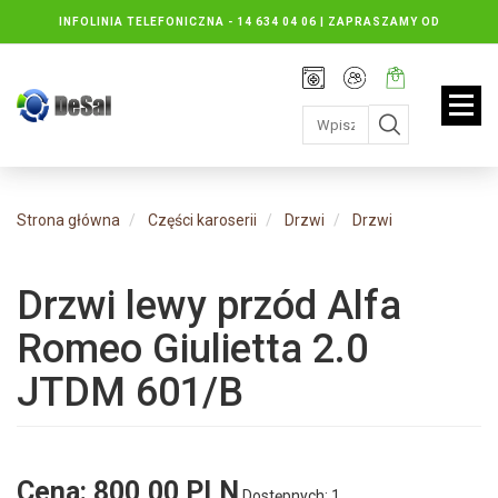
INFOLINIA TELEFONICZNA -
14 634 04 06 | ZAPRASZAMY OD
PONIEDZIAŁKU DO PIĄTKU : 8.30 DO 16.30, SOBOTY: 8.30 DO 13.00
Rejestracja
Moje
Twój
konto
koszyk:
jest
pusty
Strona główna
Części karoserii
Drzwi
Drzwi
Drzwi lewy przód Alfa
Romeo Giulietta 2.0
JTDM 601/B
Cena:
800,00 PLN
Dostępnych: 1