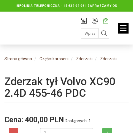
INFOLINIA TELEFONICZNA -
14 634 04 06 | ZAPRASZAMY OD
PONIEDZIAŁKU DO PIĄTKU : 8.30 DO 16.30, SOBOTY: 8.30 DO 13.00
Rejestracja
Moje
Twój
konto
koszyk:
jest
pusty
Strona główna
Części karoserii
Zderzaki
Zderzaki
Zderzak tył Volvo XC90
2.4D 455-46 PDC
Cena:
400,00 PLN
Dostępnych: 1