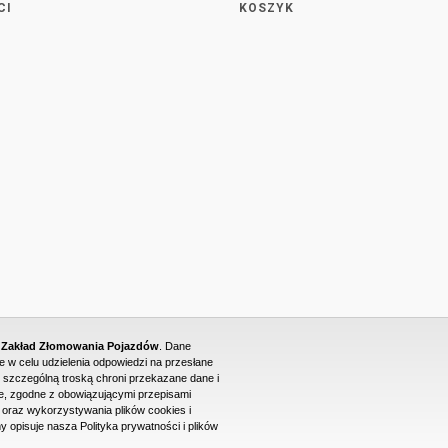
CI
KOSZYK
- Zakład Złomowania Pojazdów
. Dane
w celu udzielenia odpowiedzi na przesłane
 szczególną troską chroni przekazane dane i
, zgodne z obowiązującymi przepisami
raz wykorzystywania plików cookies i
PROJEKT I WYKONANIE STRONY WWW: DUONET
y opisuje nasza Polityka prywatności i plików