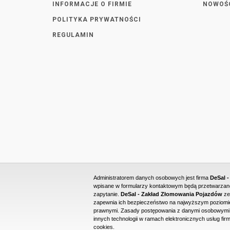
INFORMACJE O FIRMIE
NOWOŚ
POLITYKA PRYWATNOŚCI
REGULAMIN
Administratorem danych osobowych jest firma
DeSal 
wpisane w formularzy kontaktowym będą przetwarzane 
zapytanie.
DeSal - Zakład Złomowania Pojazdów
ze
zapewnia ich bezpieczeństwo na najwyższym poziomie
prawnymi. Zasady postępowania z danymi osobowymi o
innych technologii w ramach elektronicznych usług firm
cookies.