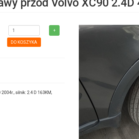
awy przód Volvo XC90 2.4D
+
DO KOSZYKA
4r., silnik: 2.4 D 163KM,