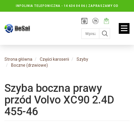
INFOLINIA TELEFONICZNA -
14 634 04 06 | ZAPRASZAMY OD
PONIEDZIAŁKU DO PIĄTKU : 8.30 DO 16.30, SOBOTY: 8.30 DO 13.00
Rejestracja
Moje
Twój
konto
koszyk:
jest
pusty
Strona główna
Części karoserii
Szyby
Boczne (drzwiowe)
Szyba boczna prawy
przód Volvo XC90 2.4D
455-46