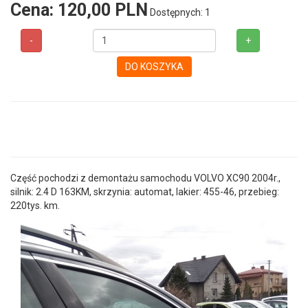
Cena:
120,00 PLN
Dostępnych: 1
-
+
DO KOSZYKA
Część pochodzi z demontażu samochodu VOLVO XC90 2004r.,
silnik: 2.4 D 163KM, skrzynia: automat, lakier: 455-46, przebieg:
220tys. km.