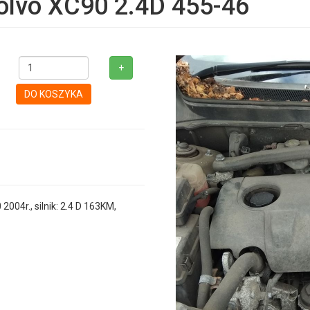
lvo XC90 2.4D 455-46
+
DO KOSZYKA
4r., silnik: 2.4 D 163KM,