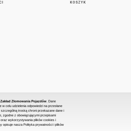
CI
KOSZYK
- Zakład Złomowania Pojazdów
. Dane
w celu udzielenia odpowiedzi na przesłane
 szczególną troską chroni przekazane dane i
, zgodne z obowiązującymi przepisami
raz wykorzystywania plików cookies i
PROJEKT I WYKONANIE STRONY WWW: DUONET
y opisuje nasza Polityka prywatności i plików