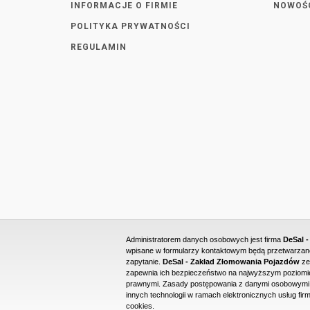
INFORMACJE O FIRMIE
NOWOŚ
POLITYKA PRYWATNOŚCI
REGULAMIN
Administratorem danych osobowych jest firma
DeSal 
wpisane w formularzy kontaktowym będą przetwarzane 
zapytanie.
DeSal - Zakład Złomowania Pojazdów
ze
zapewnia ich bezpieczeństwo na najwyższym poziomie
prawnymi. Zasady postępowania z danymi osobowymi o
innych technologii w ramach elektronicznych usług firm
cookies.