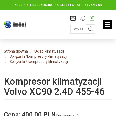
INFOLINIA TELEFONICZNA -
14 634 04 06 | ZAPRASZAMY OD
PONIEDZIAŁKU DO PIĄTKU : 8.30 DO 16.30, SOBOTY: 8.30 DO 13.00
Rejestracja
Moje
Twój
konto
koszyk:
jest
pusty
Strona główna
Układ klimatyzacji
Sprężarki /kompresory klimatyzacji
Sprężarki / kompresory klimatyzacji
Kompresor klimatyzacji
Volvo XC90 2.4D 455-46
Cena:
400,00 PLN
Dostępnych: 1