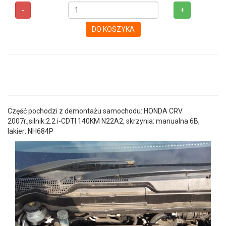
-
+
DO KOSZYKA
Część pochodzi z demontażu samochodu: HONDA CRV
2007r.,silnik:2.2 i-CDTI 140KM N22A2, skrzynia: manualna 6B,
lakier: NH684P