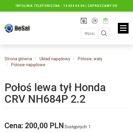
INFOLINIA TELEFONICZNA -
14 634 04 06 | ZAPRASZAMY OD
PONIEDZIAŁKU DO PIĄTKU : 8.30 DO 16.30, SOBOTY: 8.30 DO 13.00
Rejestracja
Moje
Twój
konto
koszyk:
jest
pusty
Strona główna
Układ napędowy
Półosie, wały
Półosie napędowe
Połoś lewa tył Honda
CRV NH684P 2.2
Cena:
200,00 PLN
Dostępnych: 1