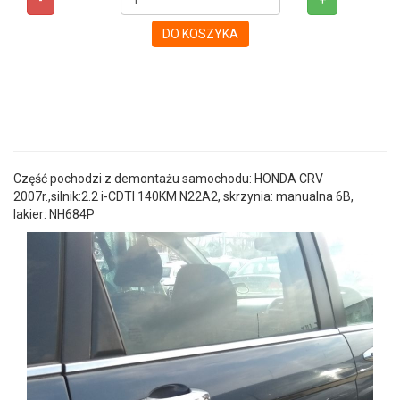
-
+
DO KOSZYKA
Część pochodzi z demontażu samochodu: HONDA CRV
2007r.,silnik:2.2 i-CDTI 140KM N22A2, skrzynia: manualna 6B,
lakier: NH684P