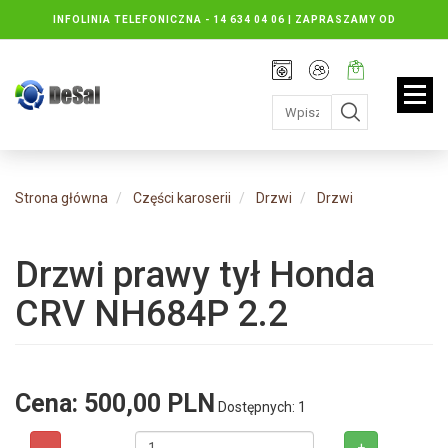
INFOLINIA TELEFONICZNA -
14 634 04 06 | ZAPRASZAMY OD
PONIEDZIAŁKU DO PIĄTKU : 8.30 DO 16.30, SOBOTY: 8.30 DO 13.00
Rejestracja
Moje
Twój
konto
koszyk:
jest
pusty
Strona główna
Części karoserii
Drzwi
Drzwi
Drzwi prawy tył Honda
CRV NH684P 2.2
Cena:
500,00 PLN
Dostępnych: 1