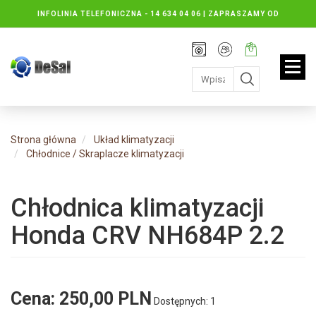
INFOLINIA TELEFONICZNA -
14 634 04 06 | ZAPRASZAMY OD
PONIEDZIAŁKU DO PIĄTKU : 8.30 DO 16.30, SOBOTY: 8.30 DO 13.00
Rejestracja
Moje
Twój
konto
koszyk:
jest
pusty
Strona główna
Układ klimatyzacji
Chłodnice / Skraplacze klimatyzacji
Chłodnica klimatyzacji
Honda CRV NH684P 2.2
Cena:
250,00 PLN
Dostępnych: 1