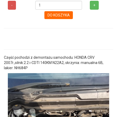
-
+
DO KOSZYKA
Część pochodzi z demontażu samochodu: HONDA CRV
2007r.,silnik:2.2 i-CDTI 140KM N22A2, skrzynia: manualna 6B,
lakier: NH684P