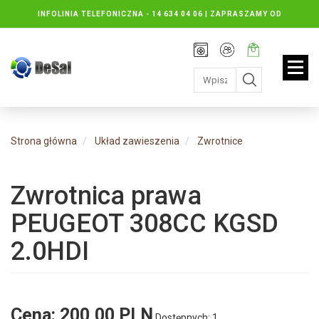
INFOLINIA TELEFONICZNA -
14 634 04 06 | ZAPRASZAMY OD
PONIEDZIAŁKU DO PIĄTKU : 8.30 DO 16.30, SOBOTY: 8.30 DO 13.00
Rejestracja
Moje
Twój
konto
koszyk:
jest
pusty
Strona główna
Układ zawieszenia
Zwrotnice
Zwrotnica prawa
PEUGEOT 308CC KGSD
2.0HDI
Cena:
200,00 PLN
Dostępnych: 1