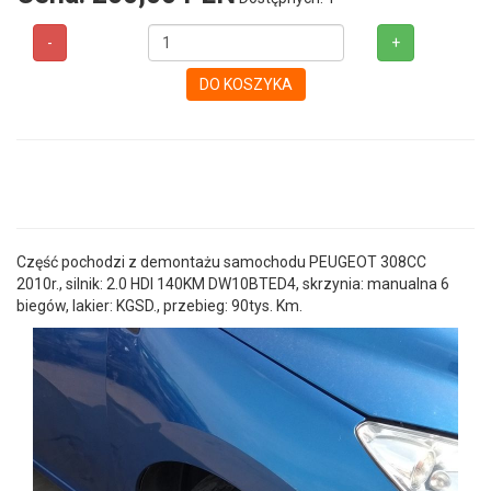
-
+
DO KOSZYKA
Część pochodzi z demontażu samochodu PEUGEOT 308CC
2010r., silnik: 2.0 HDI 140KM DW10BTED4, skrzynia: manualna 6
biegów, lakier: KGSD., przebieg: 90tys. Km.