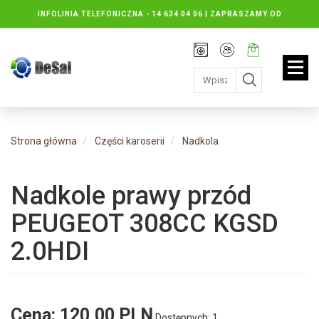
INFOLINIA TELEFONICZNA -
14 634 04 06 | ZAPRASZAMY OD
PONIEDZIAŁKU DO PIĄTKU : 8.30 DO 16.30, SOBOTY: 8.30 DO 13.00
Rejestracja
Moje
Twój
konto
koszyk:
jest
pusty
Strona główna
Części karoserii
Nadkola
Nadkole prawy przód
PEUGEOT 308CC KGSD
2.0HDI
Cena:
120,00 PLN
Dostępnych: 1