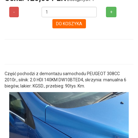
-
+
DO KOSZYKA
Część pochodzi z demontażu samochodu PEUGEOT 308CC
2010r., silnik: 2.0 HDI 140KM DW10BTED4, skrzynia: manualna 6
biegów, lakier: KGSD., przebieg: 90tys. Km.