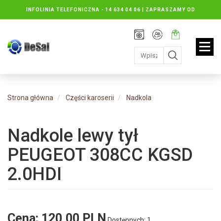
INFOLINIA TELEFONICZNA -
14 634 04 06 | ZAPRASZAMY OD
PONIEDZIAŁKU DO PIĄTKU : 8.30 DO 16.30, SOBOTY: 8.30 DO 13.00
Rejestracja
Moje
Twój
konto
koszyk:
jest
pusty
Strona główna
Części karoserii
Nadkola
Nadkole lewy tył
PEUGEOT 308CC KGSD
2.0HDI
Cena:
120,00 PLN
Dostępnych: 1