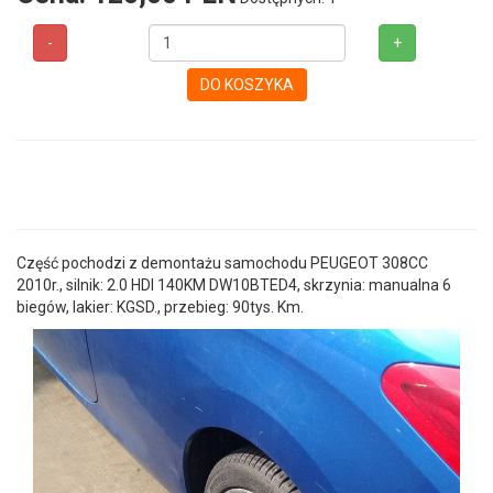
-
+
DO KOSZYKA
Część pochodzi z demontażu samochodu PEUGEOT 308CC
2010r., silnik: 2.0 HDI 140KM DW10BTED4, skrzynia: manualna 6
biegów, lakier: KGSD., przebieg: 90tys. Km.