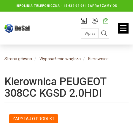
INFOLINIA TELEFONICZNA -
14 634 04 06 | ZAPRASZAMY OD
PONIEDZIAŁKU DO PIĄTKU : 8.30 DO 16.30, SOBOTY: 8.30 DO 13.00
Rejestracja
Moje
Twój
konto
koszyk:
jest
pusty
Strona główna
Wyposażenie wnętrza
Kierownice
Kierownica PEUGEOT
308CC KGSD 2.0HDI
ZAPYTAJ O PRODUKT