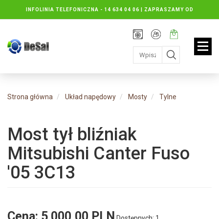
INFOLINIA TELEFONICZNA -
14 634 04 06 | ZAPRASZAMY OD
PONIEDZIAŁKU DO PIĄTKU : 8.30 DO 16.30, SOBOTY: 8.30 DO 13.00
Rejestracja
Moje
Twój
konto
koszyk:
jest
pusty
Strona główna
Układ napędowy
Mosty
Tylne
Most tył bliźniak
Mitsubishi Canter Fuso
'05 3C13
Cena:
5 000,00 PLN
Dostępnych: 1