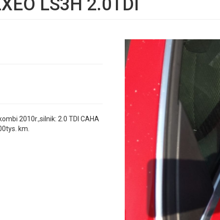
EXEO LS3H 2.0TDI
bi 2010r.,silnik: 2.0 TDI CAHA
00tys. km.