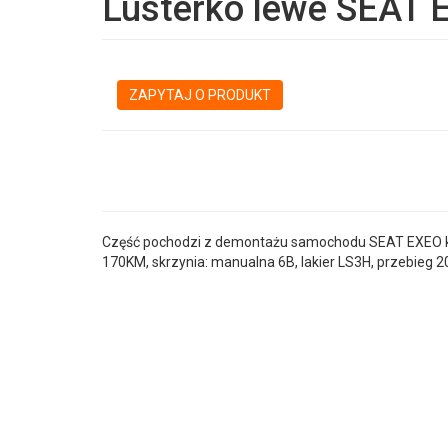
Lusterko lewe SEAT 
ZAPYTAJ O PRODUKT
Część pochodzi z demontażu samochodu SEAT EXEO kom
170KM, skrzynia: manualna 6B, lakier LS3H, przebieg 2