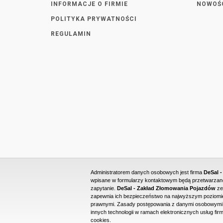
INFORMACJE O FIRMIE
NOWOŚ
POLITYKA PRYWATNOŚCI
REGULAMIN
Administratorem danych osobowych jest firma
DeSal 
wpisane w formularzy kontaktowym będą przetwarzane 
zapytanie.
DeSal - Zakład Złomowania Pojazdów
ze
zapewnia ich bezpieczeństwo na najwyższym poziomie
prawnymi. Zasady postępowania z danymi osobowymi o
innych technologii w ramach elektronicznych usług firm
cookies.