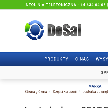
INFOLINIA TELEFONICZNA -
14 634 04 06 
PRODUKTY
O NAS
WYSY
SP
Strona główna
Części karoserii
Lusterka zewnę