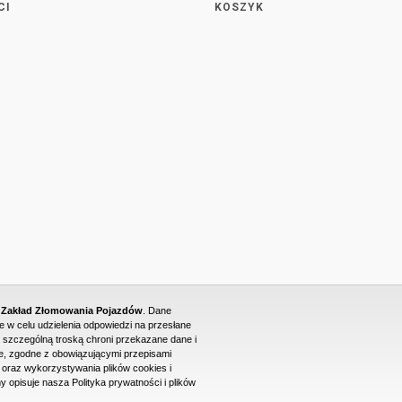
CI
KOSZYK
- Zakład Złomowania Pojazdów
. Dane
w celu udzielenia odpowiedzi na przesłane
 szczególną troską chroni przekazane dane i
, zgodne z obowiązującymi przepisami
raz wykorzystywania plików cookies i
PROJEKT I WYKONANIE STRONY WWW: DUONET
y opisuje nasza Polityka prywatności i plików