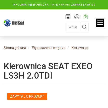
INFOLINIA TELEFONICZNA -
14 634 04 06 | ZAPRASZAMY OD
PONIEDZIAŁKU DO PIĄTKU : 8.30 DO 16.30, SOBOTY: 8.30 DO 13.00
Rejestracja
Moje
Twój
konto
koszyk:
jest
pusty
Strona główna
Wyposażenie wnętrza
Kierownice
Kierownica SEAT EXEO
LS3H 2.0TDI
ZAPYTAJ O PRODUKT