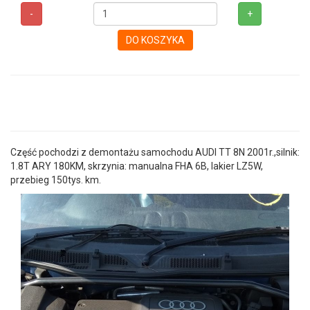
-
+
DO KOSZYKA
Część pochodzi z demontażu samochodu AUDI TT 8N 2001r.,silnik:
1.8T ARY 180KM, skrzynia: manualna FHA 6B, lakier LZ5W,
przebieg 150tys. km.