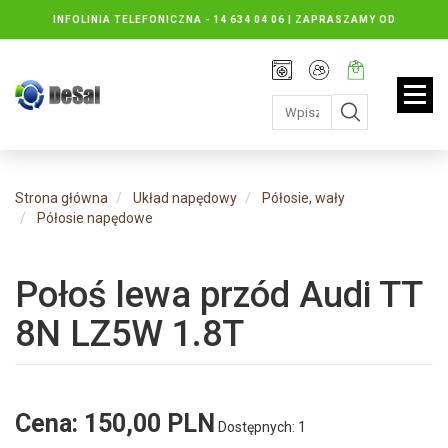
INFOLINIA TELEFONICZNA -
14 634 04 06 | ZAPRASZAMY OD
PONIEDZIAŁKU DO PIĄTKU : 8.30 DO 16.30, SOBOTY: 8.30 DO 13.00
Rejestracja
Moje
Twój
konto
koszyk:
jest
pusty
Strona główna
Układ napędowy
Półosie, wały
Półosie napędowe
Połoś lewa przód Audi TT
8N LZ5W 1.8T
Cena:
150,00 PLN
Dostępnych: 1