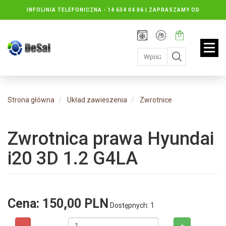
INFOLINIA TELEFONICZNA -
14 634 04 06 | ZAPRASZAMY OD
PONIEDZIAŁKU DO PIĄTKU : 8.30 DO 16.30, SOBOTY: 8.30 DO 13.00
Rejestracja
Moje
Twój
konto
koszyk:
jest
pusty
Strona główna
Układ zawieszenia
Zwrotnice
Zwrotnica prawa Hyundai
i20 3D 1.2 G4LA
Cena:
150,00 PLN
Dostępnych: 1