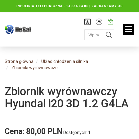
INFOLINIA TELEFONICZNA -
14 634 04 06 | ZAPRASZAMY OD
PONIEDZIAŁKU DO PIĄTKU : 8.30 DO 16.30, SOBOTY: 8.30 DO 13.00
Rejestracja
Moje
Twój
konto
koszyk:
jest
pusty
Strona główna
Układ chłodzenia silnika
Zbiorniki wyrównawcze
Zbiornik wyrównawczy
Hyundai i20 3D 1.2 G4LA
Cena:
80,00 PLN
Dostępnych: 1