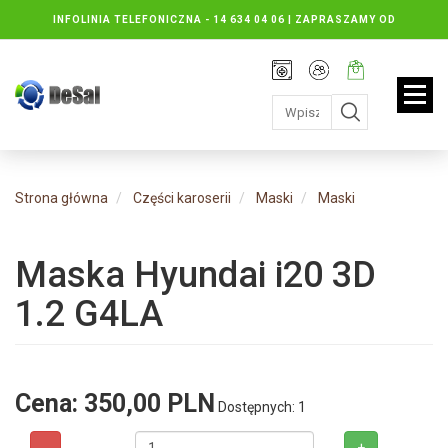
INFOLINIA TELEFONICZNA -
14 634 04 06 | ZAPRASZAMY OD
PONIEDZIAŁKU DO PIĄTKU : 8.30 DO 16.30, SOBOTY: 8.30 DO 13.00
Rejestracja
Moje
Twój
konto
koszyk:
jest
pusty
Strona główna
Części karoserii
Maski
Maski
Maska Hyundai i20 3D
1.2 G4LA
Cena:
350,00 PLN
Dostępnych: 1