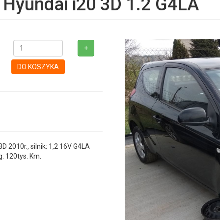
ł Hyundai i20 3D 1.2 G4LA
+
DO KOSZYKA
2010r., silnik: 1,2 16V G4LA
g: 120tys. Km.