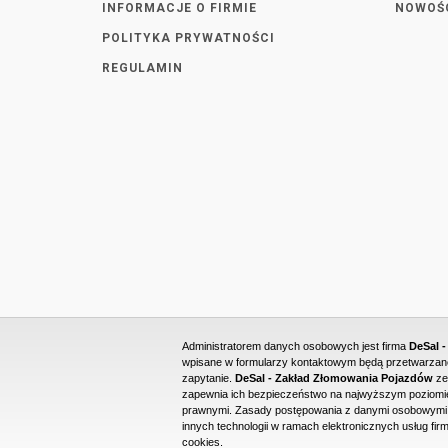
INFORMACJE O FIRMIE
NOWOŚ
POLITYKA PRYWATNOŚCI
REGULAMIN
Administratorem danych osobowych jest firma
DeSal 
wpisane w formularzy kontaktowym będą przetwarzane 
zapytanie.
DeSal - Zakład Złomowania Pojazdów
ze
zapewnia ich bezpieczeństwo na najwyższym poziomie
prawnymi. Zasady postępowania z danymi osobowymi o
innych technologii w ramach elektronicznych usług firm
cookies.