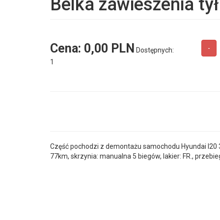
Belka zawieszenia ty
Cena:
0,00 PLN
-
Dostępnych:
1
Część pochodzi z demontażu samochodu Hyundai I20 3D 
77km, skrzynia: manualna 5 biegów, lakier: FR., przebie