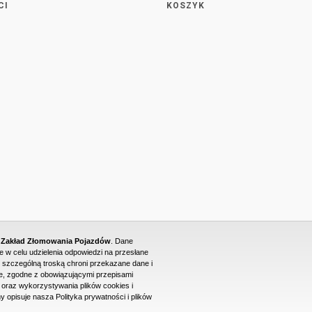
CI
KOSZYK
- Zakład Złomowania Pojazdów
. Dane
w celu udzielenia odpowiedzi na przesłane
 szczególną troską chroni przekazane dane i
, zgodne z obowiązującymi przepisami
raz wykorzystywania plików cookies i
PROJEKT I WYKONANIE STRONY WWW: DUONET
y opisuje nasza Polityka prywatności i plików