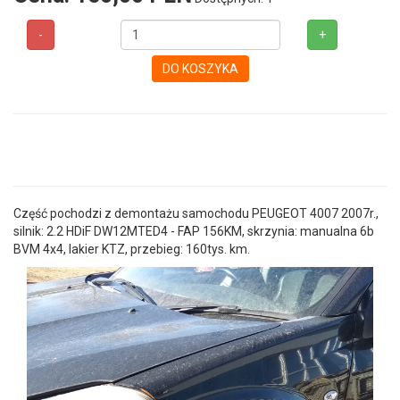
-
+
DO KOSZYKA
Część pochodzi z demontażu samochodu PEUGEOT 4007 2007r.,
silnik: 2.2 HDiF DW12MTED4 - FAP 156KM, skrzynia: manualna 6b
BVM 4x4, lakier KTZ, przebieg: 160tys. km.