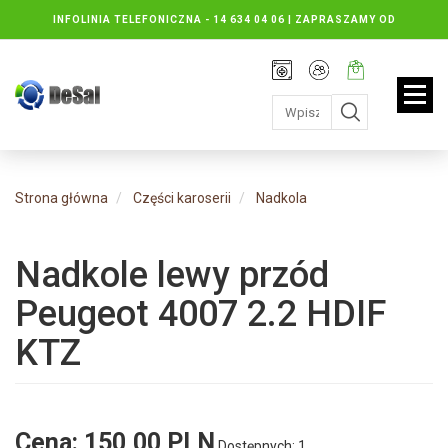
INFOLINIA TELEFONICZNA -
14 634 04 06 | ZAPRASZAMY OD
PONIEDZIAŁKU DO PIĄTKU : 8.30 DO 16.30, SOBOTY: 8.30 DO 13.00
Rejestracja
Moje
Twój
konto
koszyk:
jest
pusty
Strona główna
Części karoserii
Nadkola
Nadkole lewy przód
Peugeot 4007 2.2 HDIF
KTZ
Cena:
150,00 PLN
Dostępnych: 1