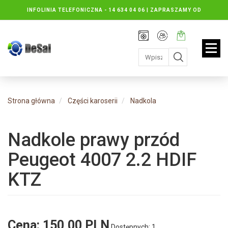
INFOLINIA TELEFONICZNA -
14 634 04 06 | ZAPRASZAMY OD
PONIEDZIAŁKU DO PIĄTKU : 8.30 DO 16.30, SOBOTY: 8.30 DO 13.00
Rejestracja
Moje
Twój
konto
koszyk:
jest
pusty
Strona główna
Części karoserii
Nadkola
Nadkole prawy przód
Peugeot 4007 2.2 HDIF
KTZ
Cena:
150,00 PLN
Dostępnych: 1