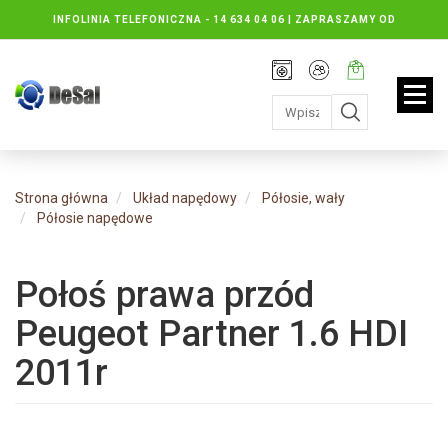
INFOLINIA TELEFONICZNA -
14 634 04 06 | ZAPRASZAMY OD
PONIEDZIAŁKU DO PIĄTKU : 8.30 DO 16.30, SOBOTY: 8.30 DO 13.00
Rejestracja
Moje
Twój
konto
koszyk:
jest
pusty
Strona główna
Układ napędowy
Półosie, wały
Półosie napędowe
Połoś prawa przód
Peugeot Partner 1.6 HDI
2011r