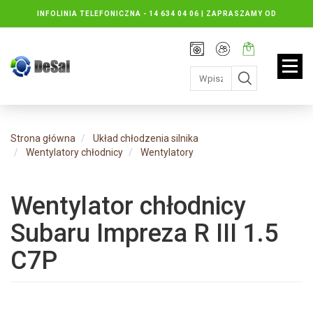
INFOLINIA TELEFONICZNA -
14 634 04 06 | ZAPRASZAMY OD
PONIEDZIAŁKU DO PIĄTKU : 8.30 DO 16.30, SOBOTY: 8.30 DO 13.00
Rejestracja
Moje
Twój
konto
koszyk:
jest
pusty
Strona główna
Układ chłodzenia silnika
Wentylatory chłodnicy
Wentylatory
Wentylator chłodnicy
Subaru Impreza R III 1.5
C7P