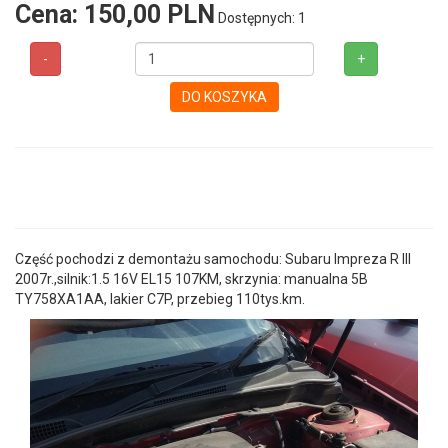
Cena:
150,00 PLN
Dostępnych: 1
-
+
DO KOSZYKA
Część pochodzi z demontażu samochodu: Subaru Impreza R III
2007r.,silnik:1.5 16V EL15 107KM, skrzynia: manualna 5B
TY758XA1AA, lakier C7P, przebieg 110tys.km.