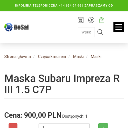
INFOLINIA TELEFONICZNA -
14 634 04 06 | ZAPRASZAMY OD
PONIEDZIAŁKU DO PIĄTKU : 8.30 DO 16.30, SOBOTY: 8.30 DO 13.00
Rejestracja
Moje
Twój
konto
koszyk:
jest
pusty
Strona główna
Części karoserii
Maski
Maski
Maska Subaru Impreza R
III 1.5 C7P
Cena:
900,00 PLN
Dostępnych: 1