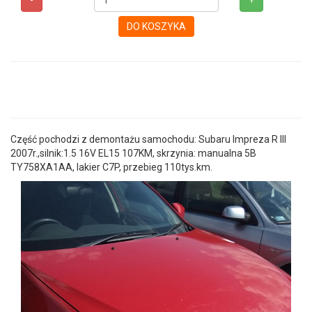
-
+
DO KOSZYKA
Część pochodzi z demontażu samochodu: Subaru Impreza R III
2007r.,silnik:1.5 16V EL15 107KM, skrzynia: manualna 5B
TY758XA1AA, lakier C7P, przebieg 110tys.km.