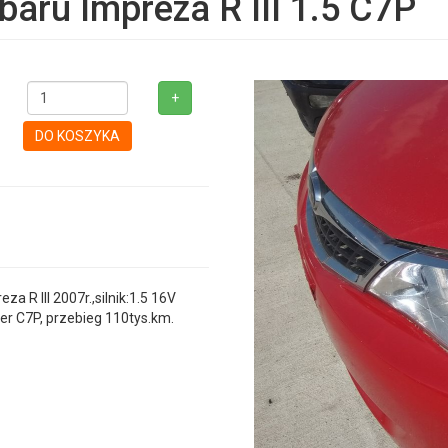
aru Impreza R III 1.5 C7P
+
DO KOSZYKA
R III 2007r.,silnik:1.5 16V
r C7P, przebieg 110tys.km.