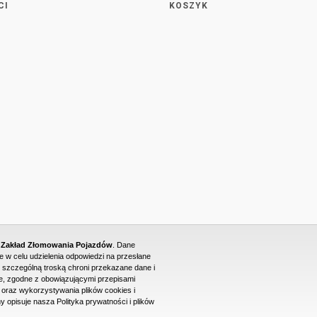
CI
KOSZYK
- Zakład Złomowania Pojazdów
. Dane
w celu udzielenia odpowiedzi na przesłane
 szczególną troską chroni przekazane dane i
, zgodne z obowiązującymi przepisami
raz wykorzystywania plików cookies i
PROJEKT I WYKONANIE STRONY WWW: DUONET
y opisuje nasza Polityka prywatności i plików