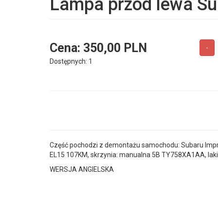
Lampa przód lewa Sub
Cena:
350,00 PLN
-
Dostępnych: 1
Część pochodzi z demontażu samochodu: Subaru Impreza 
EL15 107KM, skrzynia: manualna 5B TY758XA1AA, lakie
WERSJA ANGIELSKA