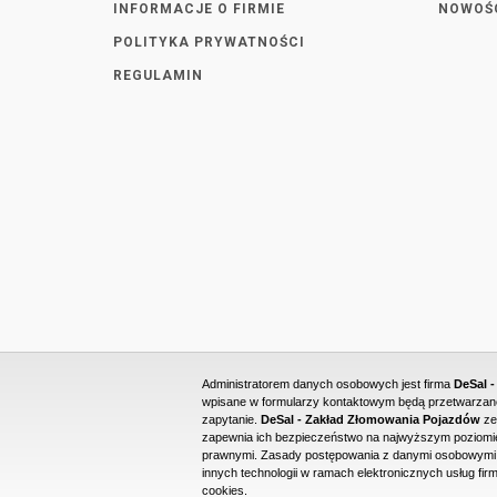
INFORMACJE O FIRMIE
NOWOŚ
POLITYKA PRYWATNOŚCI
REGULAMIN
Administratorem danych osobowych jest firma
DeSal 
wpisane w formularzy kontaktowym będą przetwarzane 
zapytanie.
DeSal - Zakład Złomowania Pojazdów
ze
zapewnia ich bezpieczeństwo na najwyższym poziomie
prawnymi. Zasady postępowania z danymi osobowymi o
innych technologii w ramach elektronicznych usług firm
cookies.