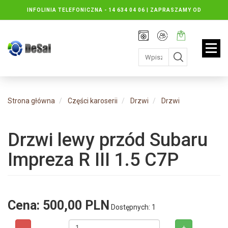
INFOLINIA TELEFONICZNA -
14 634 04 06 | ZAPRASZAMY OD
PONIEDZIAŁKU DO PIĄTKU : 8.30 DO 16.30, SOBOTY: 8.30 DO 13.00
Rejestracja
Moje
Twój
konto
koszyk:
jest
pusty
Strona główna
Części karoserii
Drzwi
Drzwi
Drzwi lewy przód Subaru
Impreza R III 1.5 C7P
Cena:
500,00 PLN
Dostępnych: 1