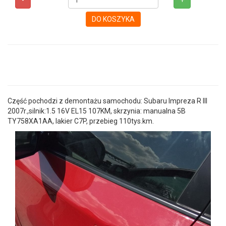
-
+
DO KOSZYKA
Część pochodzi z demontażu samochodu: Subaru Impreza R III
2007r.,silnik:1.5 16V EL15 107KM, skrzynia: manualna 5B
TY758XA1AA, lakier C7P, przebieg 110tys.km.