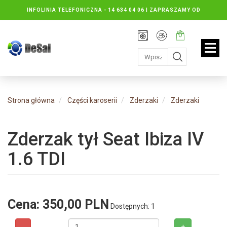
INFOLINIA TELEFONICZNA -
14 634 04 06 | ZAPRASZAMY OD
PONIEDZIAŁKU DO PIĄTKU : 8.30 DO 16.30, SOBOTY: 8.30 DO 13.00
Rejestracja
Moje
Twój
konto
koszyk:
jest
pusty
Strona główna
Części karoserii
Zderzaki
Zderzaki
Zderzak tył Seat Ibiza IV
1.6 TDI
Cena:
350,00 PLN
Dostępnych: 1