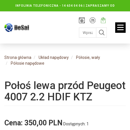
INFOLINIA TELEFONICZNA -
14 634 04 06 | ZAPRASZAMY OD
PONIEDZIAŁKU DO PIĄTKU : 8.30 DO 16.30, SOBOTY: 8.30 DO 13.00
Rejestracja
Moje
Twój
konto
koszyk:
jest
pusty
Strona główna
Układ napędowy
Półosie, wały
Półosie napędowe
Połoś lewa przód Peugeot
4007 2.2 HDIF KTZ
Cena:
350,00 PLN
Dostępnych: 1