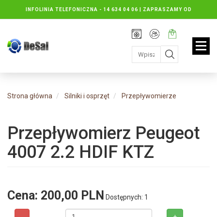
INFOLINIA TELEFONICZNA -
14 634 04 06 | ZAPRASZAMY OD
PONIEDZIAŁKU DO PIĄTKU : 8.30 DO 16.30, SOBOTY: 8.30 DO 13.00
Rejestracja
Moje
Twój
konto
koszyk:
jest
pusty
Strona główna
Silniki i osprzęt
Przepływomierze
Przepływomierz Peugeot
4007 2.2 HDIF KTZ
Cena:
200,00 PLN
Dostępnych: 1