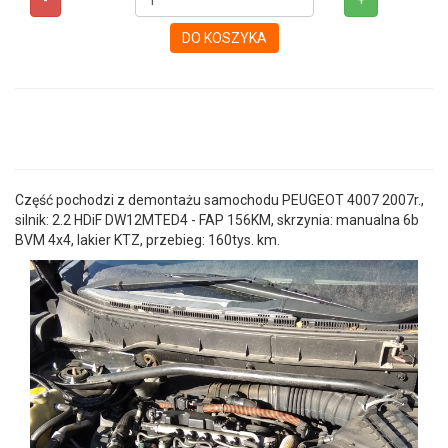
-
+
DO KOSZYKA
Część pochodzi z demontażu samochodu PEUGEOT 4007 2007r.,
silnik: 2.2 HDiF DW12MTED4 - FAP 156KM, skrzynia: manualna 6b
BVM 4x4, lakier KTZ, przebieg: 160tys. km.