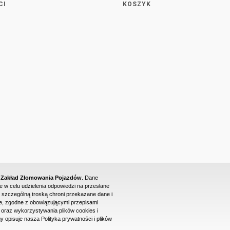
CI
KOSZYK
- Zakład Złomowania Pojazdów
. Dane
w celu udzielenia odpowiedzi na przesłane
 szczególną troską chroni przekazane dane i
, zgodne z obowiązującymi przepisami
raz wykorzystywania plików cookies i
PROJEKT I WYKONANIE STRONY WWW: DUONET
y opisuje nasza Polityka prywatności i plików