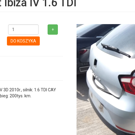
Ibiza IV 1.6 TDI
+
DO KOSZYKA
D 2010r., silnik: 1.6 TDI CAY
bieg: 200tys. km.