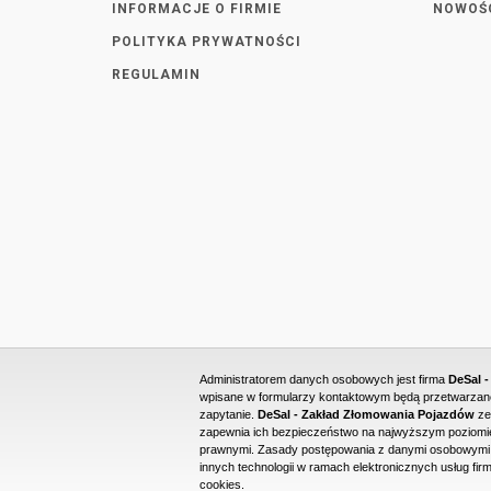
INFORMACJE O FIRMIE
NOWOŚ
POLITYKA PRYWATNOŚCI
REGULAMIN
Administratorem danych osobowych jest firma
DeSal 
wpisane w formularzy kontaktowym będą przetwarzane 
zapytanie.
DeSal - Zakład Złomowania Pojazdów
ze
zapewnia ich bezpieczeństwo na najwyższym poziomie
prawnymi. Zasady postępowania z danymi osobowymi o
innych technologii w ramach elektronicznych usług firm
cookies.