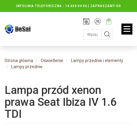
INFOLINIA TELEFONICZNA -
14 634 04 06 | ZAPRASZAMY OD
PONIEDZIAŁKU DO PIĄTKU : 8.30 DO 16.30, SOBOTY: 8.30 DO 13.00
Rejestracja
Moje
Twój
konto
koszyk:
jest
pusty
Strona główna
Oświetlenie
Lampy przednie i elementy
Lampy przednie
Lampa przód xenon
prawa Seat Ibiza IV 1.6
TDI