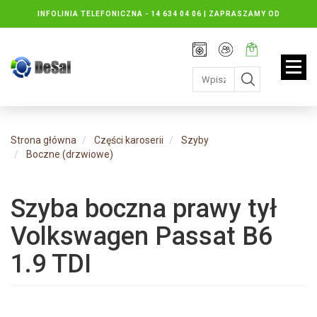
INFOLINIA TELEFONICZNA -
14 634 04 06 | ZAPRASZAMY OD
PONIEDZIAŁKU DO PIĄTKU : 8.30 DO 16.30, SOBOTY: 8.30 DO 13.00
Rejestracja
Moje
Twój
konto
koszyk:
jest
pusty
Strona główna
Części karoserii
Szyby
Boczne (drzwiowe)
Szyba boczna prawy tył
Volkswagen Passat B6
1.9 TDI